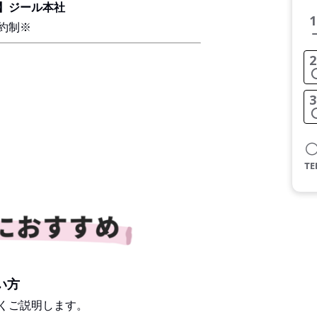
】ジール本社
1
約制※
2
3
い方
くご説明します。