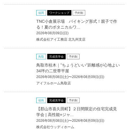
福岡
ワークショップ
予約制
TNC小倉展示場 バイキング形式！親子で作
る！夏のボタニカルワ...
2026年08月09日(日)
株式会社アイ工務店 北九州支店
鳥取
完成見学会
予約制
鳥取市桂木｜”ちょうどいい”距離感が心地よい
34坪の二世帯平屋
2026年08月08日(土)〜2026年08月09日(日)
アイフルホーム鳥取店
福島
完成見学会
予約制
【郡山市喜久田町】２日間限定の住宅完成見
学会 | 高性能×ジャ...
2026年08月08日(土)〜2026年08月09日(日)
株式会社ウッディホーム