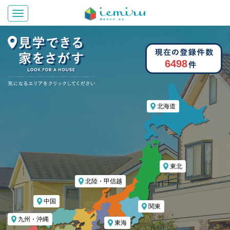
Toggle navigation
6498
北海道
東北
北陸・甲信越
中国
関東
九州・沖縄
東海