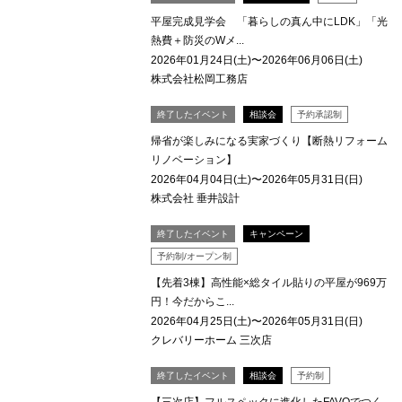
平屋完成見学会 「暮らしの真ん中にLDK」「光
熱費＋防災のWメ...
2026年01月24日(土)〜2026年06月06日(土)
株式会社松岡工務店
終了したイベント
相談会
予約承認制
帰省が楽しみになる実家づくり【断熱リフォーム
リノベーション】
2026年04月04日(土)〜2026年05月31日(日)
株式会社 垂井設計
終了したイベント
キャンペーン
予約制/オープン制
【先着3棟】高性能×総タイル貼りの平屋が969万
円！今だからこ...
2026年04月25日(土)〜2026年05月31日(日)
クレバリーホーム 三次店
終了したイベント
相談会
予約制