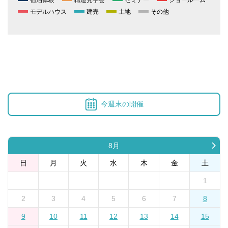
宿泊体験
構造見学会
セミナー
ショールーム
モデルハウス
建売
土地
その他
今週末の開催
8月
日
月
火
水
木
金
土
1
2
3
4
5
6
7
8
9
10
11
12
13
14
15