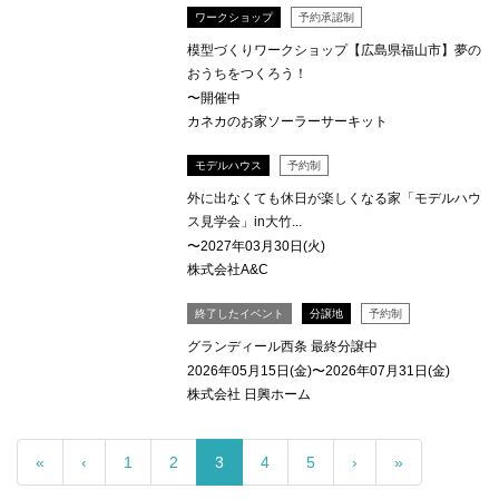
ワークショップ
予約承認制
模型づくりワークショップ【広島県福山市】夢の
おうちをつくろう！
〜開催中
カネカのお家ソーラーサーキット
モデルハウス
予約制
外に出なくても休日が楽しくなる家「モデルハウ
ス見学会」in大竹...
〜2027年03月30日(火)
株式会社A&C
終了したイベント
分譲地
予約制
グランディール西条 最終分譲中
2026年05月15日(金)〜2026年07月31日(金)
株式会社 日興ホーム
«
‹
1
2
3
4
5
›
»