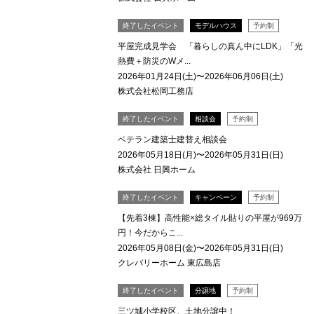
終了したイベント
モデルハウス
予約制
平屋完成見学会 「暮らしの真ん中にLDK」「光
熱費＋防災のWメ...
2026年01月24日(土)〜2026年06月06日(土)
株式会社松岡工務店
終了したイベント
相談会
予約制
ベテラン建築士建替え相談会
2026年05月18日(月)〜2026年05月31日(日)
株式会社 日興ホーム
終了したイベント
キャンペーン
予約制
【先着3棟】高性能×総タイル貼りの平屋が969万
円！今だからこ...
2026年05月08日(金)〜2026年05月31日(日)
クレバリーホーム 東広島店
終了したイベント
分譲地
予約制
三ツ城小学校区、土地分譲中！