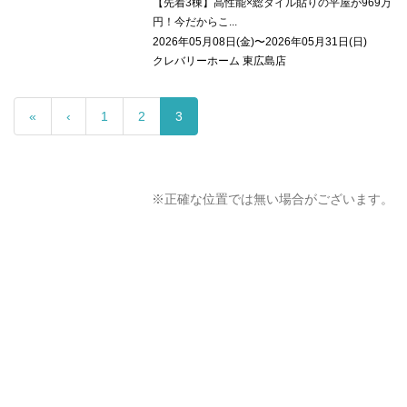
【先着3棟】高性能×総タイル貼りの平屋が969万
円！今だからこ...
2026年05月08日(金)〜2026年05月31日(日)
クレバリーホーム 東広島店
«
‹
1
2
3
※正確な位置では無い場合がございます。