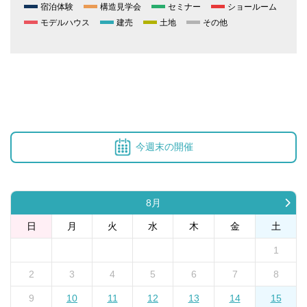
宿泊体験
構造見学会
セミナー
ショールーム
モデルハウス
建売
土地
その他
今週末の開催
8月
日
月
火
水
木
金
土
1
2
3
4
5
6
7
8
9
10
11
12
13
14
15