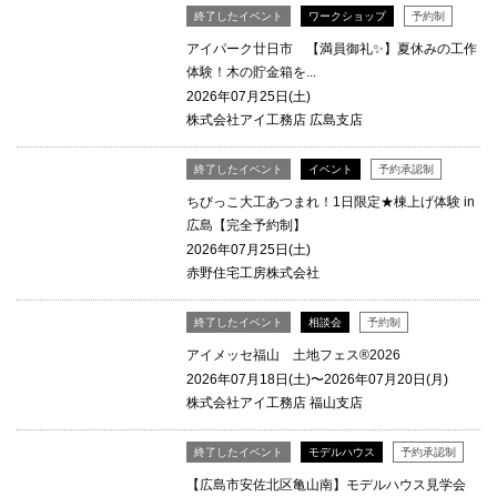
終了したイベント
ワークショップ
予約制
アイパーク廿日市 【満員御礼✨】夏休みの工作
体験！木の貯金箱を...
2026年07月25日(土)
株式会社アイ工務店 広島支店
終了したイベント
イベント
予約承認制
ちびっこ大工あつまれ！1日限定★棟上げ体験 in
広島【完全予約制】
2026年07月25日(土)
赤野住宅工房株式会社
終了したイベント
相談会
予約制
アイメッセ福山 土地フェス®2026
2026年07月18日(土)〜2026年07月20日(月)
株式会社アイ工務店 福山支店
終了したイベント
モデルハウス
予約承認制
【広島市安佐北区亀山南】モデルハウス見学会