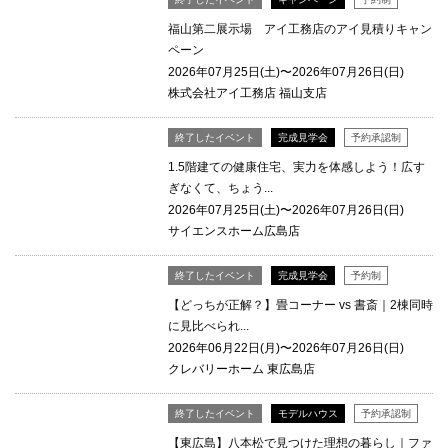
福山第二展示場 アイ工務店のアイ見積りキャン
ペーン
2026年07月25日(土)〜2026年07月26日(日)
株式会社アイ工務店 福山支店
終了したイベント
完成見学会
予約承認制
1.5階建ての健康住宅、実力を体感しよう！広す
ぎなくて、ちょう...
2026年07月25日(土)〜2026年07月26日(日)
サイエンスホーム広島店
終了したイベント
完成見学会
予約制
【どっちが正解？】畳コーナー vs 書斎｜2棟同時
に見比べられ...
2026年06月22日(月)〜2026年07月26日(日)
クレバリーホーム 東広島店
終了したイベント
モデルハウス
予約承認制
【東広島】八本松で見つけた理想の暮らし｜ファ