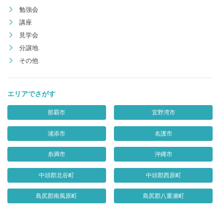
勉強会
講座
見学会
分譲地
その他
エリアでさがす
那覇市
宜野湾市
浦添市
名護市
糸満市
沖縄市
中頭郡北谷町
中頭郡西原町
島尻郡南風原町
島尻郡八重瀬町