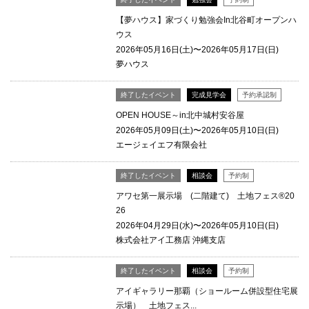
【夢ハウス】家づくり勉強会In北谷町オープンハ
ウス
2026年05月16日(土)〜2026年05月17日(日)
夢ハウス
終了したイベント
完成見学会
予約承認制
OPEN HOUSE～in北中城村安谷屋
2026年05月09日(土)〜2026年05月10日(日)
エージェイエフ有限会社
終了したイベント
相談会
予約制
アワセ第一展示場 (二階建て) 土地フェス®20
26
2026年04月29日(水)〜2026年05月10日(日)
株式会社アイ工務店 沖縄支店
終了したイベント
相談会
予約制
アイギャラリー那覇（ショールーム併設型住宅展
示場） 土地フェス...