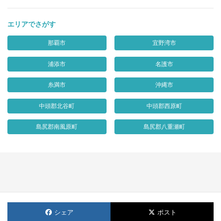
エリアでさがす
那覇市
宜野湾市
浦添市
名護市
糸満市
沖縄市
中頭郡北谷町
中頭郡西原町
島尻郡南風原町
島尻郡八重瀬町
シェア
ポスト