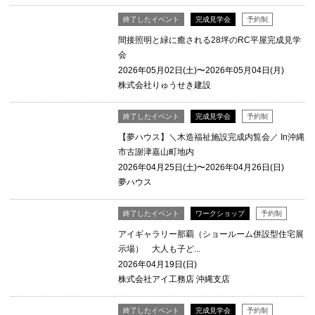
終了したイベント
完成見学会
予約制
間接照明と緑に癒される28坪のRC平屋完成見学
会
2026年05月02日(土)〜2026年05月04日(月)
株式会社りゅうせき建設
終了したイベント
完成見学会
予約制
【夢ハウス】＼木造福祉施設完成内覧会／ In沖縄
市古謝津嘉山町地内
2026年04月25日(土)〜2026年04月26日(日)
夢ハウス
終了したイベント
ワークショップ
予約制
アイギャラリー那覇（ショールーム併設型住宅展
示場） 大人も子ど...
2026年04月19日(日)
株式会社アイ工務店 沖縄支店
終了したイベント
完成見学会
予約制