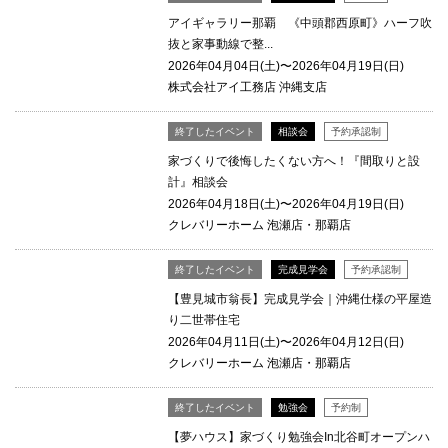
アイギャラリー那覇 《中頭郡西原町》ハーフ吹
抜と家事動線で整...
2026年04月04日(土)〜2026年04月19日(日)
株式会社アイ工務店 沖縄支店
終了したイベント
相談会
予約承認制
家づくりで後悔したくない方へ！『間取りと設
計』相談会
2026年04月18日(土)〜2026年04月19日(日)
クレバリーホーム 泡瀬店・那覇店
終了したイベント
完成見学会
予約承認制
【豊見城市翁長】完成見学会｜沖縄仕様の平屋造
り二世帯住宅
2026年04月11日(土)〜2026年04月12日(日)
クレバリーホーム 泡瀬店・那覇店
終了したイベント
勉強会
予約制
【夢ハウス】家づくり勉強会In北谷町オープンハ