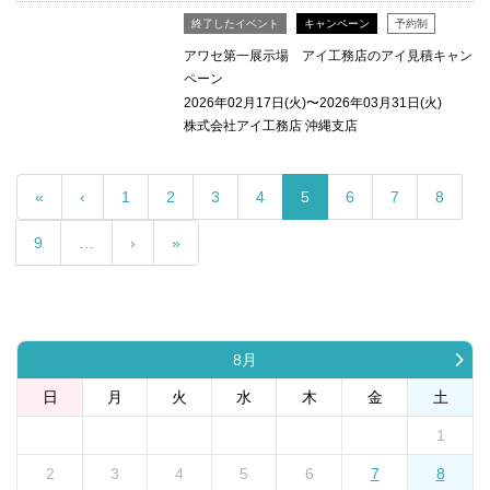
終了したイベント
キャンペーン
予約制
アワセ第一展示場 アイ工務店のアイ見積キャン
ペーン
2026年02月17日(火)〜2026年03月31日(火)
株式会社アイ工務店 沖縄支店
«
‹
1
2
3
4
5
6
7
8
9
…
›
»
8月
日
月
火
水
木
金
土
1
2
3
4
5
6
7
8