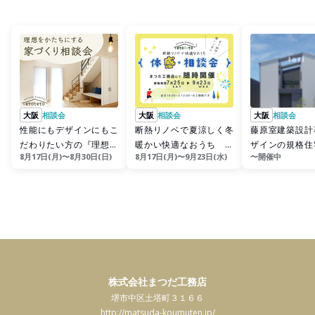
大阪
相談会
大阪
相談会
大阪
相談会
性能にもデザインにもこ
断熱リノベで夏涼しく冬
藤原室建築設計
だわりたい方の『理想を
暖かい快適なおうち 体
ザインの規格住
8月17日(月)〜8月30日(日)
8月17日(月)〜9月23日(水)
〜開催中
かたちにする家づくり相
感相談会
ｒｉ』相談会
談会』
株式会社まつだ工務店
堺市中区土塔町３１６６
http://matsuda-koumuten.jp/