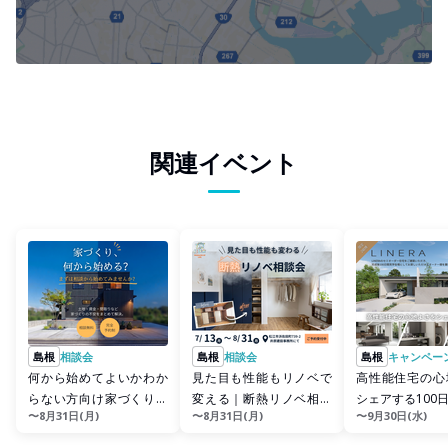
関連イベント
島根
相談会
島根
相談会
島根
キャンペー
何から始めてよいかわか
見た目も性能もリノベで
高性能住宅の心
らない方向け家づくり相
変える｜断熱リノベ相談
シェアする100
〜8月31日(月)
〜8月31日(月)
〜9月30日(水)
談会
会