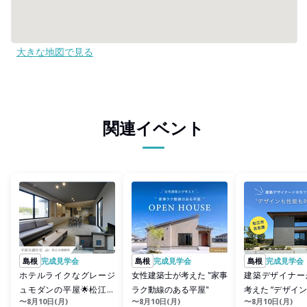
大きな地図で見る
関連イベント
島根
完成見学会
島根
完成見学会
島根
完成見学会
ホテルライクなグレージ
女性建築士が考えた "家事
建築デザイナー
ュモダンの平屋🌟松江市
ラク動線のある平屋"
考えた “デザイ
〜8月10日(月)
〜8月10日(月)
〜8月10日(月)
朝酌町
叶える家”