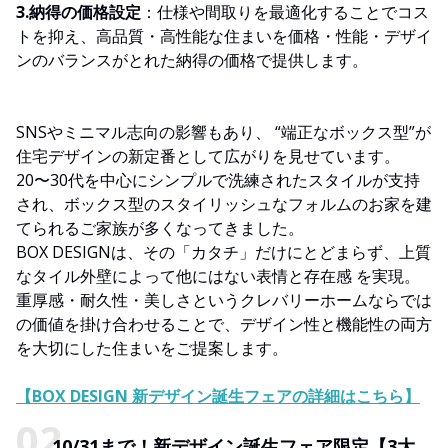
3.納得の価格設定
：仕様や間取りを最適化することでコス
トを抑え、高品質・高性能な住まいを価格・性能・デザイ
ンのバランスがとれた納得の価格で提供します。
SNSやミニマル志向の影響もあり、 “端正なボックス型”が
住宅デザインの新定番として広がりを見せています。
20〜30代を中心にシンプルで洗練されたスタイルが支持
され、ボックス型のスタイリッシュなフォルムのお家を建
てられるご家族が多くなってきました。
BOX DESIGNは、その「カタチ」だけにとどまらず、上質
なタイル外壁によって他にはない表情と存在感 を実現。
重厚感・耐久性・美しさというクレバリーホームならでは
の価値を掛け合わせることで、デザイン性と機能性の両方
を大切にした住まいをご提案します。
【BOX DESIGN 新デザイン誕生フェアの詳細はこちら】
10/31まで！新デザイン誕生フェア限定【3大