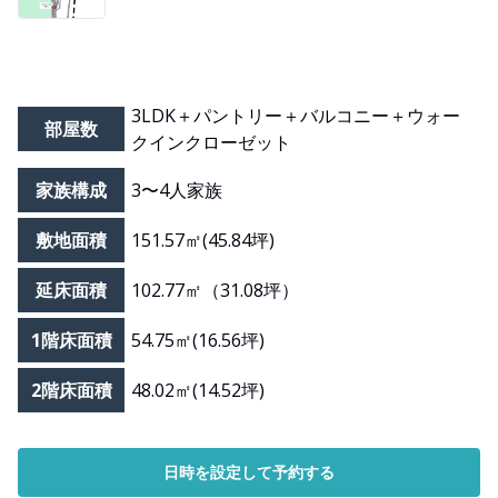
3LDK＋パントリー＋バルコニー＋ウォー
部屋数
クインクローゼット
家族構成
3〜4人家族
敷地面積
151.57㎡(45.84坪)
延床面積
102.77㎡（31.08坪）
1階床面積
54.75㎡(16.56坪)
2階床面積
48.02㎡(14.52坪)
日時を設定して予約する