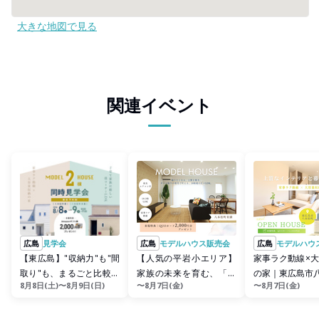
大きな地図で見る
関連イベント
広島
見学会
広島
モデルハウス販売会
広島
モデルハウ
【東広島】"収納力"も"間
【人気の平岩小エリア】
家事ラク動線×
取り"も、まるごと比較で
家族の未来を育む、「総
の家｜東広島市
8月8日(土)〜8月9日(日)
〜8月7日(金)
〜8月7日(金)
きる 2棟同時見学会
タイル貼り」の3LDK