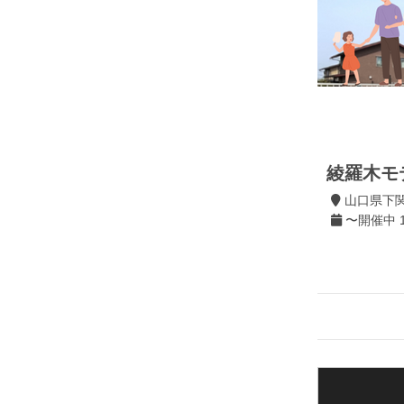
綾羅木モ
山口県下
〜開催中 10