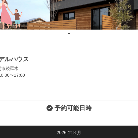
デルハウス
関市綾羅木
:00〜17:00
予約可能日時
2026
年
8
月