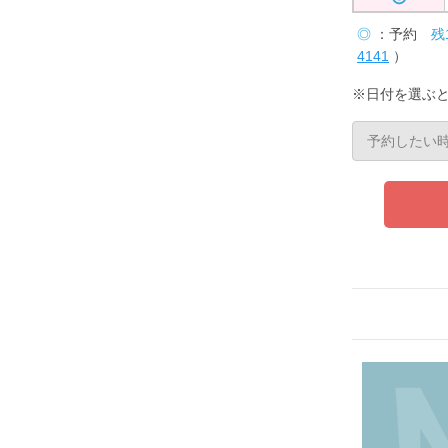
◎
：予約
残
4141
）
※日付を選ぶ