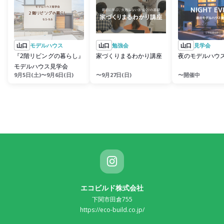
山口
モデルハウス
山口
勉強会
山口
見学会
『2階リビングの暮らし』
家づくりまるわかり講座
夜のモデルハウ
モデルハウス見学会
9月5日(土)〜9月6日(日)
〜9月27日(日)
〜開催中
エコビルド株式会社
下関市田倉755
https://eco-build.co.jp/