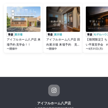
青森
展示場
青森
展示場
青森
モデルハウ
アイフルホーム八戸店 来
アイフルホーム八戸店 田
【期間限定】ち
場予約 見学会！！
向展示場 来場予約 見学
い平屋見学会 i
〜開催中
〜開催中
〜8月31日(月)
会！！
アイフルホーム八戸店