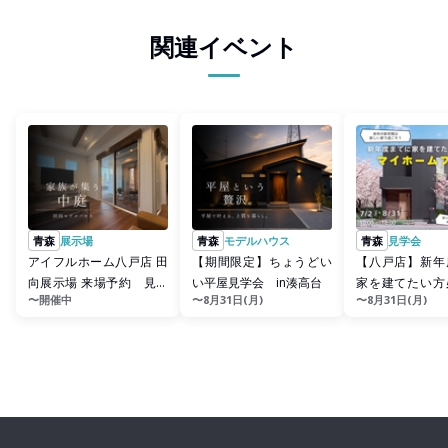
関連イベント
青森
展示場
青森
モデルハウス
青森
見学会
アイフルホーム八戸店 田
【期間限定】ちょうどい
【八戸店】新年
向展示場 来場予約 見学
い平屋見学会 in湊高台
家を建てたい方
〜開催中
〜8月31日(月)
〜8月31日(月)
会！！
イホームフェア
＞