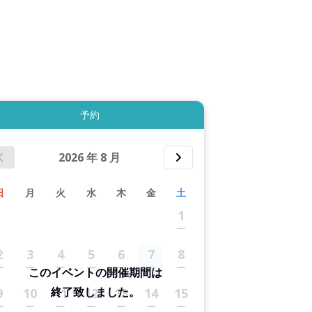
拡大表示する
予約
2026
年
8
月
日
月
火
水
木
金
土
1
2
3
4
5
6
7
8
このイベントの開催期間は
終了致しました。
9
10
11
12
13
14
15