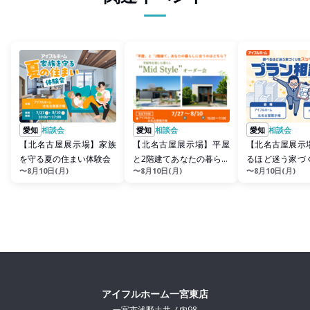
愛知
相談会
愛知
相談会
愛知
相談会
【北名古屋展示場】家族
【北名古屋展示場】平屋
【北名古屋展示
を守る夏の住まい体験会
と2階建てあなたの暮らし
るほど迷う家づ
〜8月10日(月)
〜8月10日(月)
〜8月10日(月)
に合うのはどちら？Mid
ッキリ整理！プ
S...
会
アイフルホーム一宮東店
一宮市浅野土井ノ内98