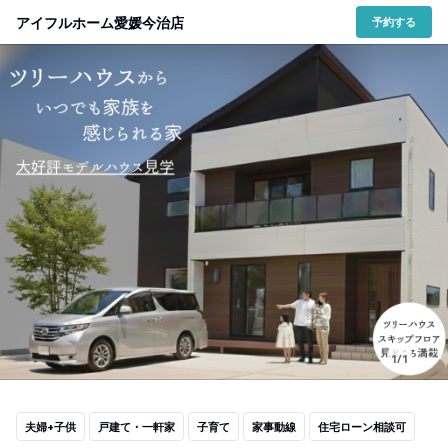
アイフルホーム愛媛今治店
予約する
1/1
夫婦+子供
戸建て・一軒家
子育て
家事動線
住宅ローン相談可