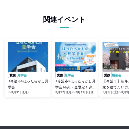
関連イベント
愛媛
見学会
愛媛
見学会
愛媛
相談会
<今治市>ほったらかし見
<今治市>ほったらかし見
【今治市】新年
学会
学会Ⅱ&火・金限定！夕涼
家を建てたい方
〜8月31日(月)
8月17日(月)〜9月13日(日)
8月8日(土)〜8月9
み見学会
イホームフェア