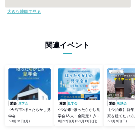
大きな地図で見る
関連イベント
愛媛
見学会
愛媛
見学会
愛媛
相談会
<今治市>ほったらかし見
<今治市>ほったらかし見
【今治市】新年
学会
学会Ⅱ&火・金限定！夕涼
家を建てたい方
〜8月31日(月)
8月17日(月)〜9月13日(日)
〜8月9日(日)
み見学会
イホームフェア