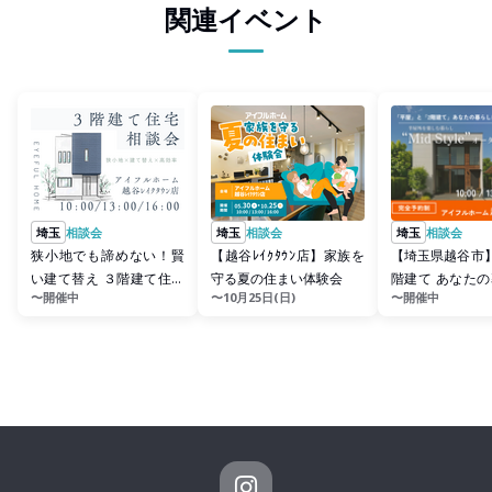
関連イベント
埼玉
相談会
埼玉
相談会
埼玉
相談会
狭小地でも諦めない！賢
【越谷ﾚｲｸﾀｳﾝ店】家族を
【埼玉県越谷市
い建て替え ３階建て住宅
守る夏の住まい体験会
階建て あなた
〜開催中
〜10月25日(日)
〜開催中
住まい心地体感会
合うのはどちら？Mi