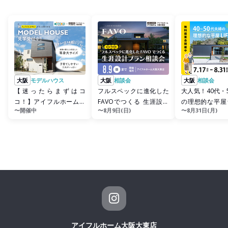
大阪
モデルハウス
大阪
相談会
大阪
相談会
【迷ったらまずはコ
フルスペックに進化した
大人気！40代・
コ！】アイフルホーム大
FAVOでつくる 生涯設計
の理想的な平屋
〜開催中
〜8月9日(日)
〜8月31日(月)
阪大東店モデルハウス 見
プラン相談会
案会
学会
アイフルホーム大阪大東店