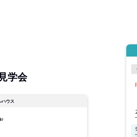
見学会
ルハウス
金)
２