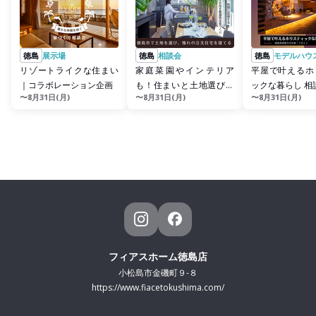
徳島
展示場
徳島
相談会
徳島
モデルハウ
リゾートライクな住まい
家庭菜園やインテリア
平屋で叶えるホ
｜コラボレーション企画
も！住まいと土地選びの
ックな暮らし 相
〜8月31日(月)
〜8月31日(月)
〜8月31日(月)
相談会
フィアスホーム徳島店
小松島市金磯町９-８
https://www.fiacetokushima.com/