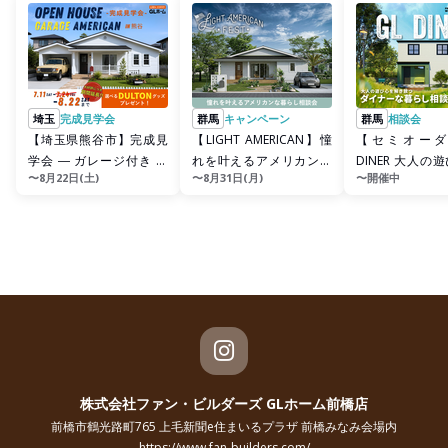
埼玉
完成見学会
群馬
キャンペーン
群馬
相談会
【埼玉県熊谷市】完成見
【LIGHT AMERICAN】憧
【セミオーダ
学会 ― ガレージ付き 白
れを叶えるアメリカンな
DINER 大人の
〜8月22日(土)
〜8月31日(月)
〜開催中
の平屋アメリカンハウス
暮らし相談会
き放つ家づくり
―
株式会社ファン・ビルダーズ GLホーム前橋店
前橋市鶴光路町765 上毛新聞e住まいるプラザ 前橋みなみ会場内
https://www.fan-builders.com/