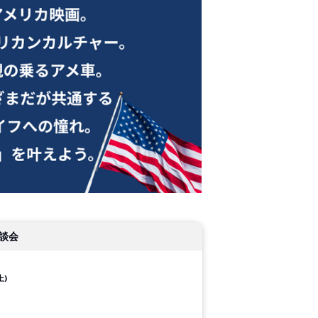
談会
土)