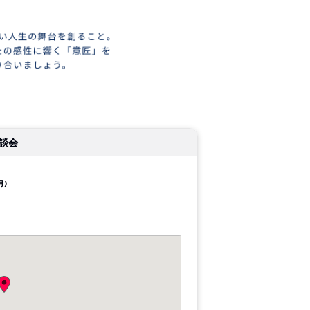
談会
月)