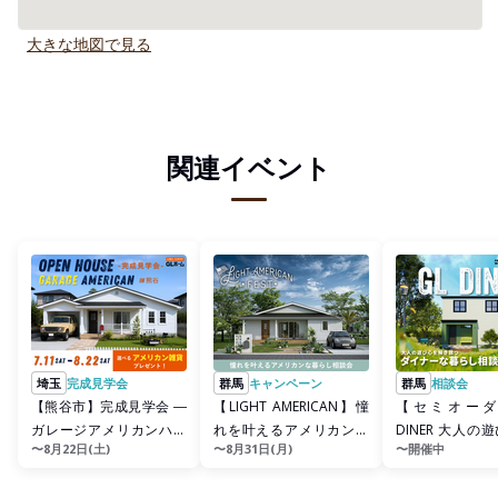
大きな地図で見る
関連イベント
埼玉
完成見学会
群馬
キャンペーン
群馬
相談会
【熊谷市】完成見学会 ―
【LIGHT AMERICAN】憧
【セミオーダ
ガレージアメリカンハウ
れを叶えるアメリカンな
DINER 大人の
〜8月22日(土)
〜8月31日(月)
〜開催中
ス ―
暮らし相談会
き放つ家づくり