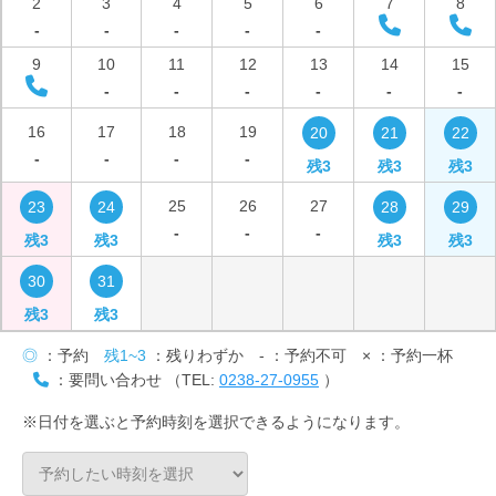
2
3
4
5
6
7
8
-
-
-
-
-
9
10
11
12
13
14
15
-
-
-
-
-
-
16
17
18
19
20
21
22
-
-
-
-
残3
残3
残3
25
26
27
23
24
28
29
-
-
-
残3
残3
残3
残3
30
31
残3
残3
◎
：予約
残1~3
：残りわずか
-
：予約不可
×
：予約一杯
：要問い合わせ （TEL:
0238-27-0955
）
※日付を選ぶと予約時刻を選択できるようになります。