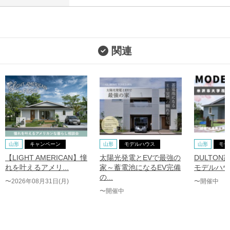
関連
山形
キャンペーン
山形
モデルハウス
山形
モデ
【LIGHT AMERICAN】憧
太陽光発電とEVで最強の
DULTON
れを叶えるアメリ...
家～蓄電池になるEV完備
モデルハウ
の...
〜2026年08月31日(月)
〜開催中
〜開催中