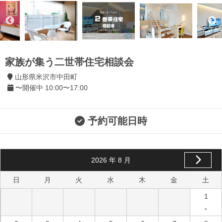
家族が集う二世帯住宅相談会
山形県米沢市中田町
〜開催中 10:00〜17:00
予約可能日時
2026
年
8
月
日
月
火
水
木
金
土
1
-