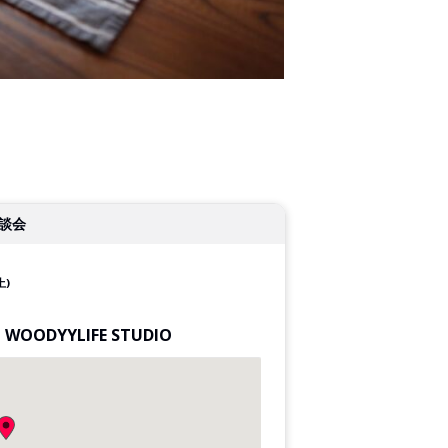
談会
土)
ODYYLIFE STUDIO