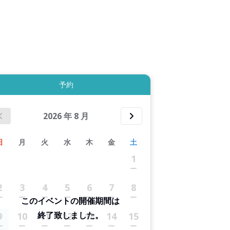
拡大表示する
予約
2026
年
8
月
日
月
火
水
木
金
土
1
2
3
4
5
6
7
8
このイベントの開催期間は
終了致しました。
9
10
11
12
13
14
15