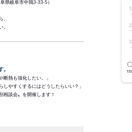
（岐阜県岐阜市中鶉3-33-5）
1
ら、
2
い。
3
す。
や断熱も強化したい。」
らしやすくするにはどうしたらいい？」
別相談会〟を開催します！