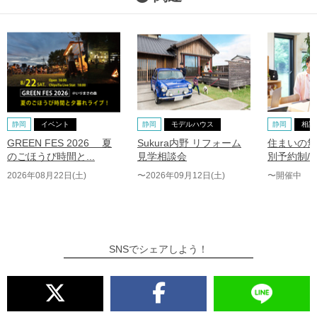
静岡
イベント
静岡
モデルハウス
静岡
相談
GREEN FES 2026 夏
Sukura内野 リフォーム
住まいの無
のごほうび時間と...
見学相談会
別予約制/
2026年08月22日(土)
〜2026年09月12日(土)
〜開催中
SNSでシェアしよう！