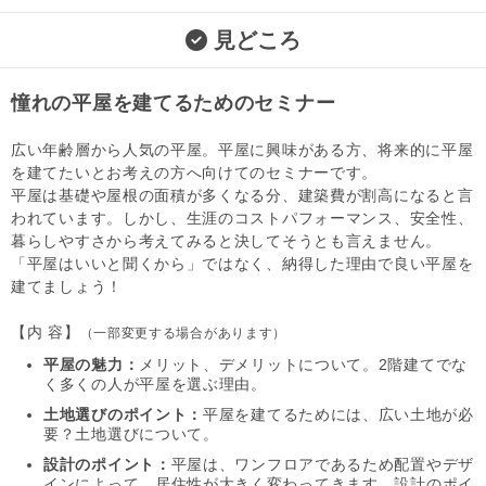
見どころ
憧れの平屋を建てるためのセミナー
広い年齢層から人気の平屋。平屋に興味がある方、将来的に平屋
を建てたいとお考えの方へ向けてのセミナーです。
平屋は基礎や屋根の面積が多くなる分、建築費が割高になると言
われています。しかし、生涯のコストパフォーマンス、安全性、
暮らしやすさから考えてみると決してそうとも言えません。
「平屋はいいと聞くから」ではなく、納得した理由で良い平屋を
建てましょう！
【
内 容】
（一部変更する場合があります）
平屋の魅力：
メリット、デメリットについて。2階建てでな
く多くの人が平屋を選ぶ理由。
土地選びのポイント：
平屋を建てるためには、広い土地が必
要？土地選びについて。
設計のポイント：
平屋は、ワンフロアであるため配置やデザ
インによって、居住性が大きく変わってきます。設計のポイ