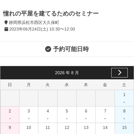
憧れの平屋を建てるためのセミナー
静岡県浜松市西区大久保町
2023年06月24日(土) 10:30〜12:00
予約可能日時
2026
年
8
月
日
月
火
水
木
金
土
1
-
2
3
4
5
6
7
8
-
-
-
-
-
-
-
9
10
11
12
13
14
15