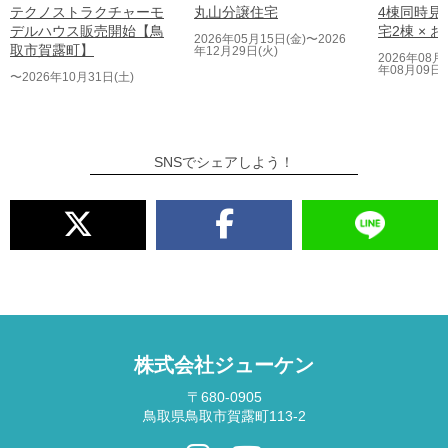
テクノストラクチャーモ
丸山分譲住宅
4棟同時見
デルハウス販売開始【鳥
宅2棟 × 
2026年05月15日(金)〜2026
取市賀露町】
年12月29日(火)
2026年08月
年08月09日(
〜2026年10月31日(土)
SNSでシェアしよう！
株式会社ジューケン
〒680-0905
鳥取県鳥取市賀露町113-2