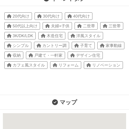
20代向け
30代向け
40代向け
50代以上向け
夫婦+子供
二世帯
三世帯
3K/DK/LDK
木造住宅
洋風スタイル
シンプル
カントリー調
子育て
家事動線
収納
戸建て・一軒家
デザイン住宅
カフェ風スタイル
リフォーム
リノベーション
マップ