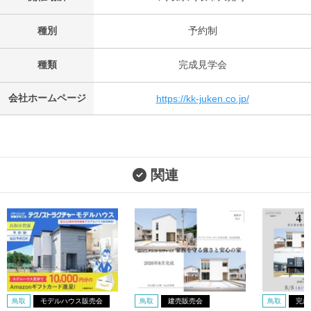
種別
予約制
種類
完成見学会
会社ホームページ
https://kk-juken.co.jp/
関連
鳥取
モデルハウス販売会
鳥取
建売販売会
鳥取
完成