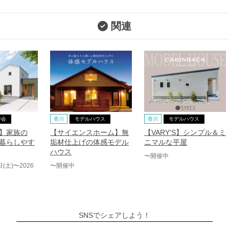
関連
学会
香川
モデルハウス
香川
モデルハウス
】家族の
【サイエンスホーム】無
【VARY'S】シンプル＆ミ
暮らしやす
垢材仕上げの体感モデル
ニマルな平屋
ハウス
〜開催中
日(土)〜2026
〜開催中
SNSでシェアしよう！