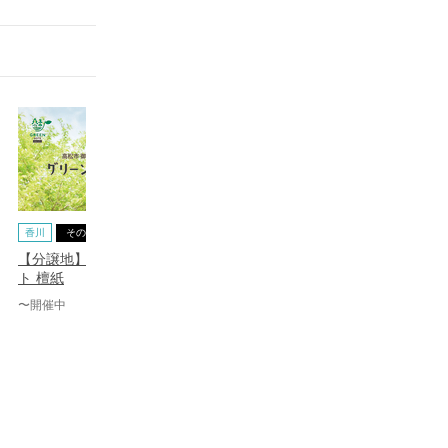
香川
その他
香川
相談会
香川
相
【分譲地】グリーンノー
これからの診療に合った
【2026
ト 檀紙
歯科医院へ
で叶える
〜開催中
〜開催中
〜開催中