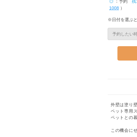
◎
：予約
残
1008
）
※日付を選ぶ
外壁は塗り
ペット専用
ペットとの
この機会に