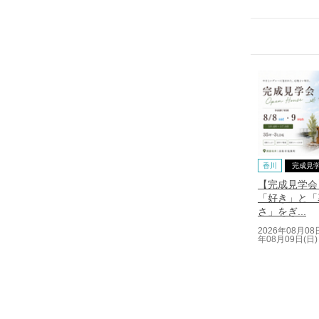
香川
完成見
【完成見学会
「好き」と「
さ」をぎ...
2026年08月08
年08月09日(日)