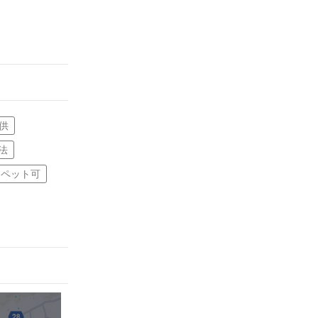
供
法
ペット可