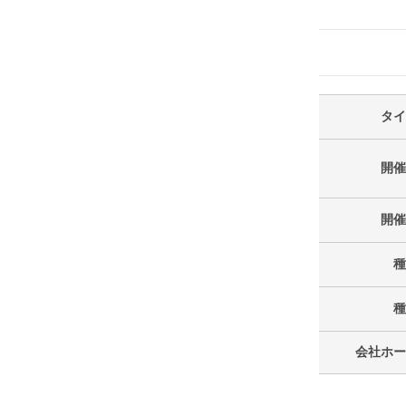
タイ
開催
開催
種
種
会社ホー