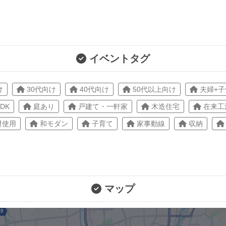
イベントタグ
け
30代向け
40代向け
50代以上向け
夫婦+子
LDK
庭あり
戸建て・一軒家
木造住宅
在来工
材使用
和モダン
子育て
家事動線
収納
マップ