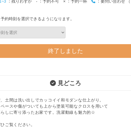
1~3
：残りわずか
-
：予約不可
×
：予約一杯
：要問い合わせ （T
と予約時刻を選択できるようになります。
終了しました
見どころ
壁、土間は洗い出しでカッコイイ和モダンな仕上がり。
スペースや傷がついても上から塗装可能なクロスを用いて
暮らしに寄り添ったお家です。洗濯動線も魅力的☆
ぜひご覧ください。