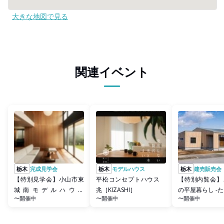
大きな地図で見る
関連イベント
栃木
完成見学会
栃木
モデルハウス
栃木
建売販売会
【特別見学会】小山市東
平松コンセプトハウス
【特別内覧会】
城南モデルハウス
兆［KIZASHI］
の平屋暮らし -た
〜開催中
〜開催中
〜開催中
「serest-セレスト-」《完
全予約制》