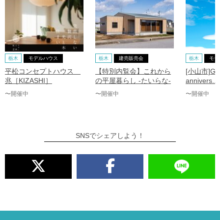
栃木
モデルハウス
栃木
建売販売会
栃木
モデ
平松コンセプトハウス
【特別内覧会】これから
[小山市]GRA
兆［KIZASHI］
の平屋暮らし -たいらな-
annivers...
〜開催中
〜開催中
〜開催中
SNSでシェアしよう！