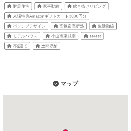
耐震住宅
家事動線
吹き抜けリビング
来場特典Amazonギフトカード3000円分
パッシブデザイン
高気密高断熱
生活動線
モデルハウス
小山市東城南
serest
2階建て
土間収納
マップ