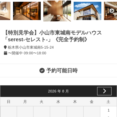
【特別見学会】小山市東城南モデルハウス
「serest-セレスト-」《完全予約制》
栃木県小山市東城南5-15-24
〜開催中 09:00〜18:00
予約可能日時
2026
年
8
月
日
月
火
水
木
金
土
1
-