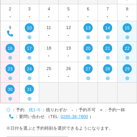
2
3
4
5
6
7
8
-
-
-
-
-
-
-
9
11
12
10
13
14
15
-
-
◎
◎
◎
◎
18
19
16
17
20
21
22
-
-
◎
◎
◎
◎
◎
25
26
23
24
27
28
29
-
-
◎
◎
◎
◎
◎
30
31
◎
◎
◎
：予約
残1~5
：残りわずか
-
：予約不可
×
：予約一杯
：要問い合わせ （TEL:
0285-38-7800
）
※日付を選ぶと予約時刻を選択できるようになります。