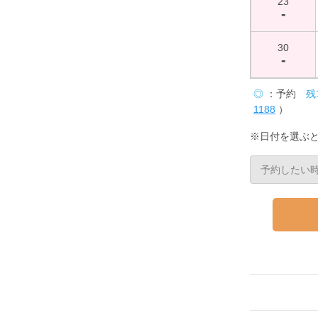
23
-
30
-
◎
：予約
残
1188
）
※日付を選ぶ