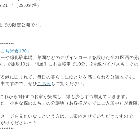
.21 ㎡（29.09 坪）
）までの限定公開です。
********
まち米倉130」
リーや緑化駐車場、菜園などのデザインコードを設けた全21区画の分
駅まで徒歩10分、問屋町にも自転車で10分、2号線バイパスもすぐ
げる緑に囲まれて、毎日の暮らしにゆとりを感じられる分譲地です。
売中ですので、ぜひ
こちら
もご覧ください。
、これから1軒ずつお家が完成し、緑も少しずつ増えていきます。
した「小さな森のまち」の分譲地（お客様がすでにご入居中）が近隣
イメージを見たいな…という方は、ご案内させていただきますので、
声がけください＾＾
********