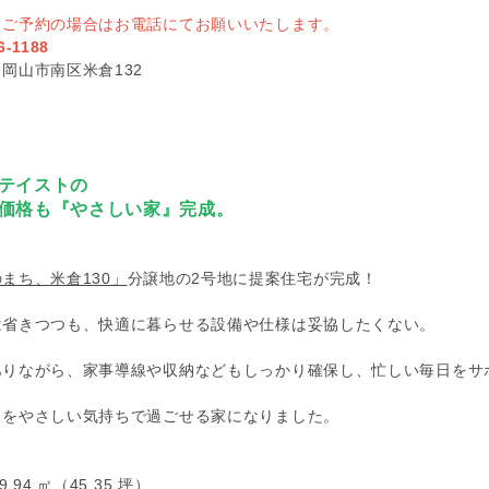
日ご予約の場合はお電話にてお願いいたします。
6-1188
岡⼭市南区⽶倉132
テイストの
価格も『やさしい家』完成。
まち、米倉130」
分譲地の2号地に提案住宅が完成！
は省きつつも、快適に暮らせる設備や仕様は妥協したくない。
ありながら、家事導線や収納などもしっかり確保し、忙しい毎日をサ
しをやさしい気持ちで過ごせる家になりました。
.94 ㎡（45.35 坪）