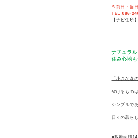
※前日・当
TEL.086-24
【ナビ住所】
ナチュラル
住み心地も
「小さな森の
省けるもの
シンプルで
日々の暮ら
■敷地面積149