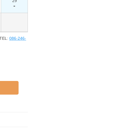
29
-
EL:
086-246-