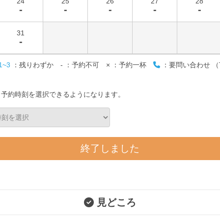
24
25
26
27
28
-
-
-
-
-
31
-
1~3
：残りわずか
-
：予約不可
×
：予約一杯
：要問い合わせ （T
と予約時刻を選択できるようになります。
終了しました
見どころ