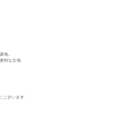
譲地。
の便利な立地
にございます