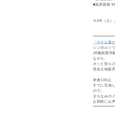
■延床面積 96
※2/6（土
***************
「小さな森の
シンボルツ
JR備前西市
ながら、
ホッと安ら
現在土地販
米倉130は
すでに完成
ので、
まちなみの
お気軽にお
***************