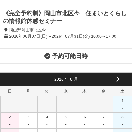
《完全予約制》岡山市北区今 住まいとくらし
の情報館体感セミナー
岡山県岡山市北区今
2026年06月07日(日)〜2026年07月31日(金) 10:00〜17:00
予約可能日時
2026
年
8
月
日
月
火
水
木
金
土
1
-
2
3
4
5
6
7
8
-
-
-
-
-
-
-