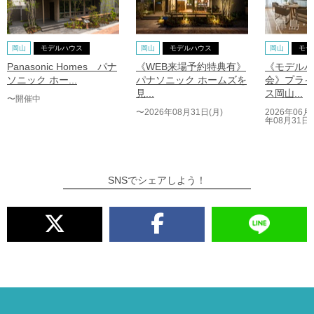
岡山
モデルハウス
岡山
モデルハウス
岡山
モデ
Panasonic Homes パナ
《WEB来場予約特典有》
《モデルハ
ソニック ホー...
パナソニック ホームズを
会》プライ
見...
ス岡山...
〜開催中
〜2026年08月31日(月)
2026年06月
年08月31日(
SNSでシェアしよう！