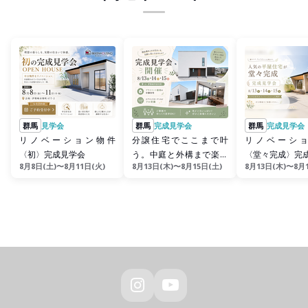
群馬
見学会
群馬
完成見学会
群馬
完成見学会
リノベーション物件
分譲住宅でここまで叶
リノベーシ
〈初〉完成見学会
う。中庭と外構まで楽し
〈堂々完成〉完
8月8日(土)〜8月11日(火)
8月13日(木)〜8月15日(土)
8月13日(木)〜8月
める完成見学会