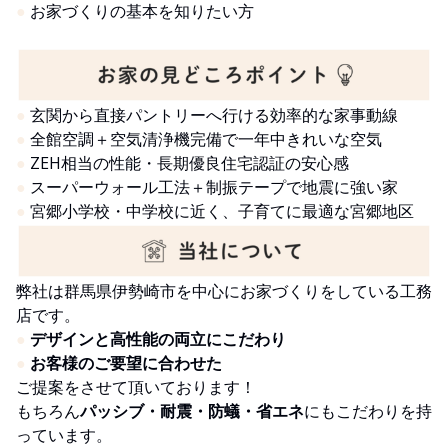
●
お家づくりの基本を知りたい方
●
玄関から直接パントリーへ行ける効率的な家事動線
●
全館空調＋空気清浄機完備で一年中きれいな空気
●
ZEH相当の性能・長期優良住宅認証の安心感
●
スーパーウォール工法＋制振テープで地震に強い家
●
宮郷小学校・中学校に近く、子育てに最適な宮郷地区
弊社は群馬県伊勢崎市を中心にお家づくりをしている工務
店です。
●
デザインと高性能の両立にこだわり
●
お客様のご要望に合わせた
ご提案をさせて頂いております！
もちろん
パッシブ・耐震・防蟻・省エネ
にもこだわりを持
っています。