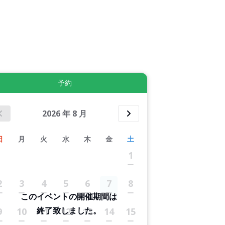
拡大表示する
予約
2026
年
8
月
日
月
火
水
木
金
土
1
2
3
4
5
6
7
8
このイベントの開催期間は
終了致しました。
9
10
11
12
13
14
15