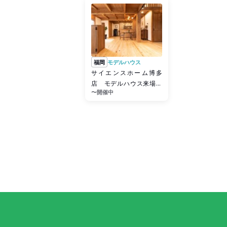
福岡
モデルハウス
サイエンスホーム博多
店 モデルハウス来場予
〜開催中
約