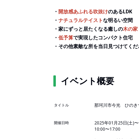
・
開放感あふれる吹抜け
のあるLDK
・
ナチュラルテイスト
な明るい空間
・家にずっと居たくなる癒しの
木の家
・
低予算
で実現したコンパクト住宅
・その他素敵な所を当日見つけてくだ
イベント概要
那珂川市今光 ひのき
タイトル
2025年01月25日(土)〜
開催日時
10:00〜17:00