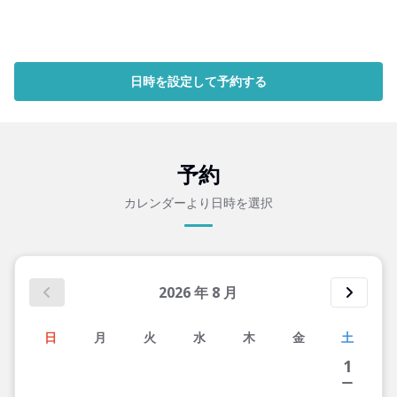
日時を設定して予約する
予約
カレンダーより日時を選択
2026
年
8
月
日
月
火
水
木
金
土
1