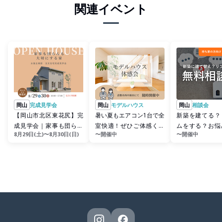
関連イベント
岡山
完成見学会
岡山
モデルハウス
岡山
相談会
【岡山市北区東花尻】完
暑い夏もエアコン1台で全
新築を建てる？
成見学会｜家事も団らん
室快適！ぜひご体感くだ
ムをする？お悩
8月29日(土)〜8月30日(日)
〜開催中
〜開催中
も大切にする家
さい｜モデルハウス体感
ひご相談くださ
会
くり無料相談会