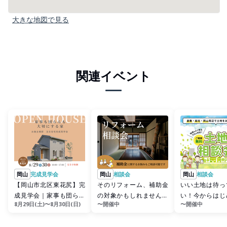
大きな地図で見る
関連イベント
岡山
完成見学会
岡山
相談会
岡山
相談会
【岡山市北区東花尻】完
そのリフォーム、補助金
いい土地は待っ
成見学会｜家事も団らん
の対象かもしれません！
い！今からはじ
8月29日(土)〜8月30日(日)
〜開催中
〜開催中
も大切にする家
相談お気軽に｜無料リフ
探し｜無料土地相
ォーム相談会
シ...