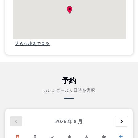
大きな地図で見る
予約
カレンダーより日時を選択
2026
年
8
月
日
月
火
水
木
金
土