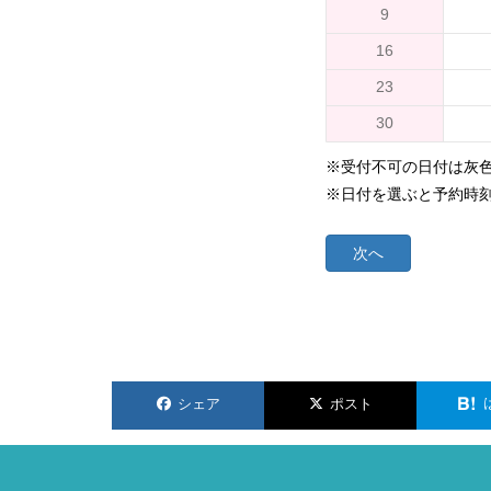
9
16
23
30
※受付不可の日付は灰
※日付を選ぶと予約時
次へ
シェア
ポスト