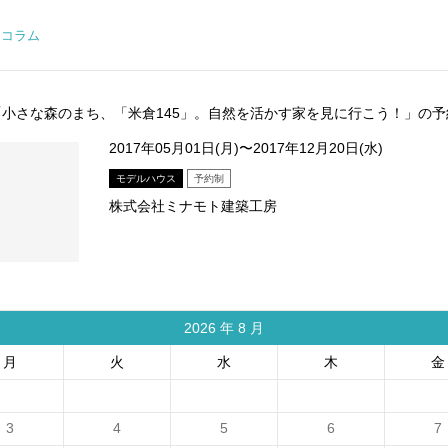
コラム
「小さな森のまち、「米倉145」。自然を活かす家を見に行こう！」の予
2017年05月01日(月)〜2017年12月20日(水)
モデルハウス
予約制
株式会社ミナモト建築工房
2026
年
8
月
月
火
水
木
金
3
4
5
6
7