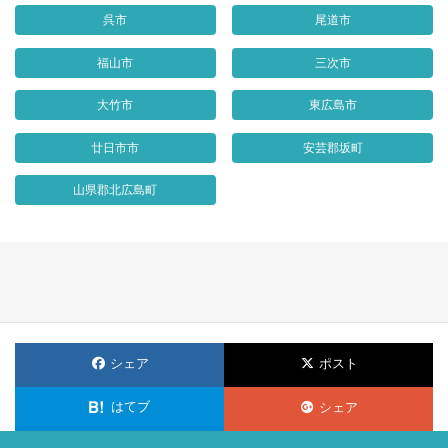
呉市
尾道市
福山市
三次市
大竹市
東広島市
廿日市市
安芸郡坂町
山県郡北広島町
シェア
ポスト
はてブ
シェア