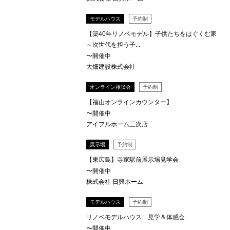
モデルハウス
予約制
【築40年リノベモデル】子供たちをはぐくむ家
～次世代を担う子...
〜開催中
大畑建設株式会社
オンライン相談会
予約制
【福山オンラインカウンター】
〜開催中
アイフルホーム三次店
展示場
予約制
【東広島】寺家駅前展示場見学会
〜開催中
株式会社 日興ホーム
モデルハウス
予約制
リノベモデルハウス 見学＆体感会
〜開催中