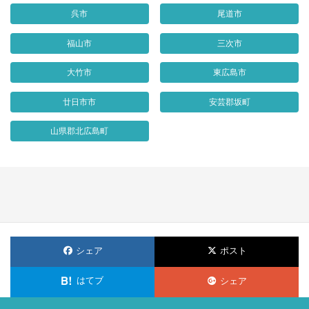
呉市
尾道市
福山市
三次市
大竹市
東広島市
廿日市市
安芸郡坂町
山県郡北広島町
シェア
ポスト
はてブ
シェア