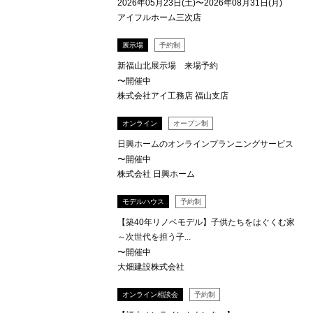
2026年05月23日(土)〜2026年08月31日(月)
アイフルホーム三次店
展示場
予約制
新福山北展示場 来場予約
〜開催中
株式会社アイ工務店 福山支店
オンライン
オープン制
日興ホームのオンラインプランニングサービス
〜開催中
株式会社 日興ホーム
モデルハウス
予約制
【築40年リノベモデル】子供たちをはぐくむ家
～次世代を担う子...
〜開催中
大畑建設株式会社
オンライン相談会
予約制