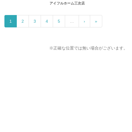
アイフルホーム三次店
1
2
3
4
5
…
›
»
※正確な位置では無い場合がございます。