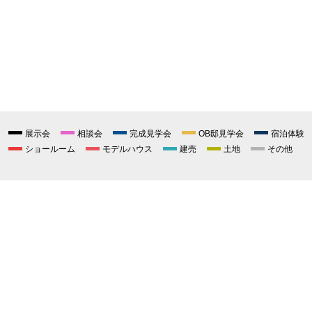
展示会
相談会
完成見学会
OB邸見学会
宿泊体験
ショールーム
モデルハウス
建売
土地
その他