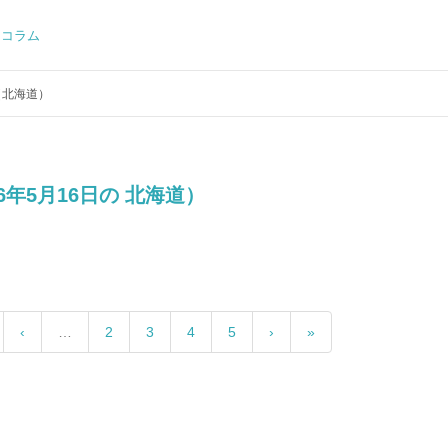
コラム
（北海道）
26年5月16日の 北海道）
‹
…
2
3
4
5
›
»