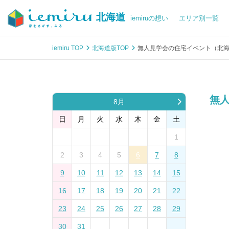
北海道
iemiruの想い
エリア別一覧
iemiru TOP
北海道版TOP
無人見学会の住宅イベント（北
無人
8月
日
月
火
水
木
金
土
1
2
3
4
5
6
7
8
9
10
11
12
13
14
15
16
17
18
19
20
21
22
23
24
25
26
27
28
29
30
31