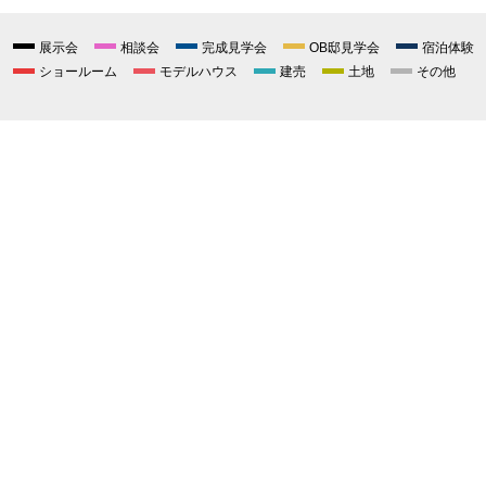
展示会
相談会
完成見学会
OB邸見学会
宿泊体験
ショールーム
モデルハウス
建売
土地
その他